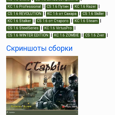
|
|
|
КС 1.6 Professional
CS 1.6 Путин
КС 1.6 Razer
|
|
|
CS 1.6 REVOLUTION
КС 1.6 от Сахара
CS 1.6 Skiller
|
|
|
КС 1.6 Stalker
CS 1.6 от Старого
КС 1.6 Steam
|
|
CS 1.6 SteelSeries
КС 1.6 VirtusPro
|
|
|
CS 1.6 WINTER EDITION
КС 1.6 ZOMBIE
CS 1.6 Zver
Скриншоты сборки