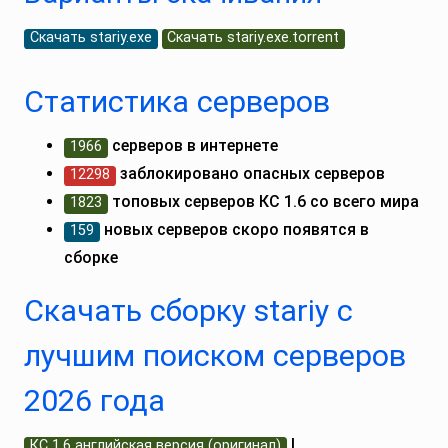
Скачать stariy.exe
Скачать stariy.exe.torrent
Статистика серверов
серверов в интернете
1966
заблокировано опасных серверов
12298
топовых серверов КС 1.6 со всего мира
1823
новых серверов скоро появятся в
159
сборке
Скачать сборку stariy с
лучшим поиском серверов
2026 года
|
КС 1.6 английская версия (оригинал)