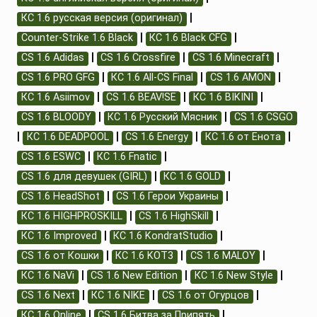
|
КС 1.6 русская версия (оригинал)
|
|
Counter-Strike 1.6 Black
КС 1.6 Black CFG
|
|
|
CS 1.6 Adidas
CS 1.6 Crossfire
CS 1.6 Minecraft
|
|
|
CS 1.6 PRO GFG
КС 1.6 All-CS Final
CS 1.6 AMON
|
|
|
КС 1.6 Asiimov
CS 1.6 BEAV!SE
КС 1.6 BIKINI
|
|
CS 1.6 BLOODY
КС 1.6 Русский Мясник
CS 1.6 CSGO
|
|
|
|
КС 1.6 DEADPOOL
CS 1.6 Energy
КС 1.6 от Енота
|
|
CS 1.6 ESWC
КС 1.6 Fnatic
|
|
CS 1.6 для девушек (GIRL)
КС 1.6 GOLD
|
|
CS 1.6 HeadShot
CS 1.6 Герои Украины
|
|
КС 1.6 HIGHPROSKILL
CS 1.6 HighSkill
|
|
КС 1.6 Improved
КС 1.6 KondratStudio
|
|
|
CS 1.6 от Кошки
КС 1.6 KOT3
CS 1.6 MALOY
|
|
|
КС 1.6 NaVi
CS 1.6 New Edition
КС 1.6 New Style
|
|
|
CS 1.6 Next
КС 1.6 NIKE
CS 1.6 от Огурцов
|
|
КС 1.6 Online
CS 1.6 Битва за Припять