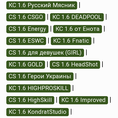
|
КС 1.6 Русский Мясник
|
|
CS 1.6 CSGO
КС 1.6 DEADPOOL
|
|
CS 1.6 Energy
КС 1.6 от Енота
|
|
CS 1.6 ESWC
КС 1.6 Fnatic
|
CS 1.6 для девушек (GIRL)
|
|
КС 1.6 GOLD
CS 1.6 HeadShot
|
CS 1.6 Герои Украины
|
КС 1.6 HIGHPROSKILL
|
|
CS 1.6 HighSkill
КС 1.6 Improved
|
КС 1.6 KondratStudio