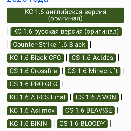
КС 1.6 английская версия
(оригинал)
|
КС 1.6 русская версия (оригинал)
|
|
Counter-Strike 1.6 Black
|
|
КС 1.6 Black CFG
CS 1.6 Adidas
|
|
CS 1.6 Crossfire
CS 1.6 Minecraft
|
CS 1.6 PRO GFG
|
|
КС 1.6 All-CS Final
CS 1.6 AMON
|
|
КС 1.6 Asiimov
CS 1.6 BEAV!SE
|
|
КС 1.6 BIKINI
CS 1.6 BLOODY