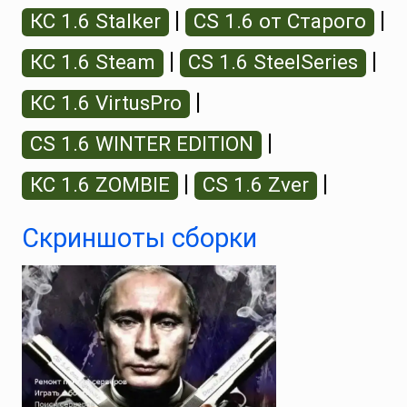
|
|
КС 1.6 Stalker
CS 1.6 от Старого
|
|
КС 1.6 Steam
CS 1.6 SteelSeries
|
КС 1.6 VirtusPro
|
CS 1.6 WINTER EDITION
|
|
КС 1.6 ZOMBIE
CS 1.6 Zver
Скриншоты сборки