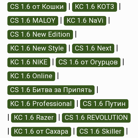
|
|
CS 1.6 от Кошки
КС 1.6 KOT3
|
|
CS 1.6 MALOY
КС 1.6 NaVi
|
CS 1.6 New Edition
|
|
КС 1.6 New Style
CS 1.6 Next
|
|
КС 1.6 NIKE
CS 1.6 от Огурцов
|
КС 1.6 Online
|
CS 1.6 Битва за Припять
|
КС 1.6 Professional
CS 1.6 Путин
|
|
КС 1.6 Razer
CS 1.6 REVOLUTION
|
|
|
КС 1.6 от Сахара
CS 1.6 Skiller