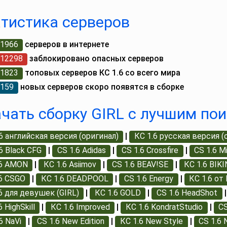
тистика серверов
1966
серверов в интернете
12298
заблокировано опасных серверов
1823
топовых серверов КС 1.6 со всего мира
159
новых серверов скоро появятся в сборке
чать сборку GIRL с лучшим по
6 английская версия (оригинал)
|
КС 1.6 русская версия (
6 Black CFG
|
CS 1.6 Adidas
|
CS 1.6 Crossfire
|
CS 1.6 M
.6 AMON
|
КС 1.6 Asiimov
|
CS 1.6 BEAV!SE
|
КС 1.6 BIKI
.6 CSGO
|
КС 1.6 DEADPOOL
|
CS 1.6 Energy
|
КС 1.6 от
6 для девушек (GIRL)
|
КС 1.6 GOLD
|
CS 1.6 HeadShot
6 HighSkill
|
КС 1.6 Improved
|
КС 1.6 KondratStudio
|
CS
6 NaVi
|
CS 1.6 New Edition
|
КС 1.6 New Style
|
CS 1.6 