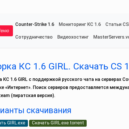
Counter-Strike 1.6
Мониторинг КС 1.6
Статьи CS
еню
Сотрудничество
Видеохостинг
MasterServers.v
Переключение меню
рка КС 1.6 GIRL. Скачать CS 1
 КС 1.6 GIRL с поддержкой русского чата на серверах Co
ке «Интернет». Поиск серверов предоставляется междунар
team (пиратская версия).
ианты скачивания
ть GIRL.exe
Скачать GIRL.exe.torrent