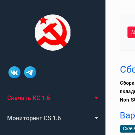
М
Сбо
Сборка
вклад
Скачать КС 1.6
Non‑S
Вар
Мониторинг CS 1.6
Скача