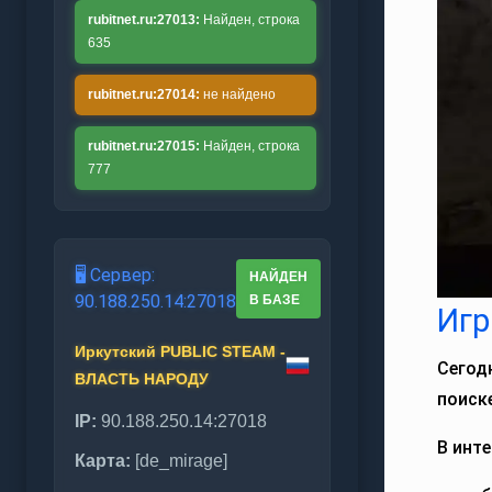
rubitnet.ru:27013:
Найден, строка
635
rubitnet.ru:27014:
не найдено
rubitnet.ru:27015:
Найден, строка
777
🖥️ Сервер:
НАЙДЕН
90.188.250.14:27018
В БАЗЕ
Игр
Иркутский PUBLIC STEAM -
Сегод
ВЛАСТЬ НАРОДУ
поиск
IP:
90.188.250.14:27018
В инт
Карта:
[de_mirage]