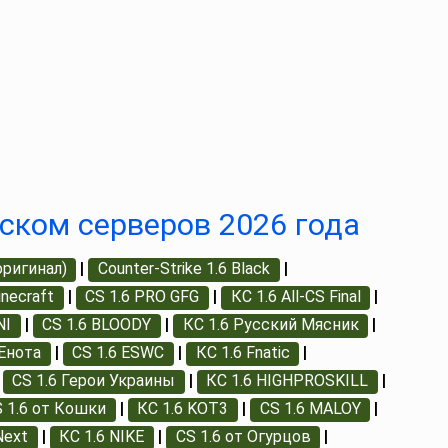
иском серверов 2026 года
оригинал)
|
Counter-Strike 1.6 Black
|
inecraft
|
CS 1.6 PRO GFG
|
КС 1.6 All-CS Final
|
NI
|
CS 1.6 BLOODY
|
КС 1.6 Русский Мясник
|
 Енота
|
CS 1.6 ESWC
|
КС 1.6 Fnatic
|
|
CS 1.6 Герои Украины
|
КС 1.6 HIGHPROSKILL
|
 1.6 от Кошки
|
КС 1.6 KOT3
|
CS 1.6 MALOY
|
Next
|
КС 1.6 NIKE
|
CS 1.6 от Огурцов
|