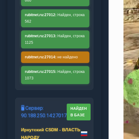
660
rubitnet.ru:27012:
Найден, строка
562
rubitnet.ru:27013:
Найден, строка
1125
rubitnet.ru:27014:
не найдено
rubitnet.ru:27015:
Найден, строка
1073
🖥️ Сервер:
НАЙДЕН
90.188.250.14:27017
В БАЗЕ
Иркутский CSDM - ВЛАСТЬ
НАРОДУ