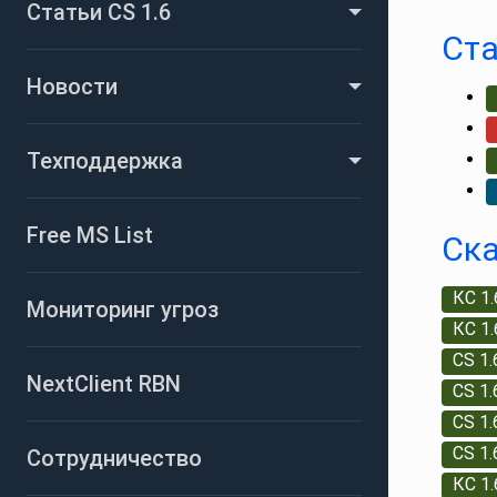
Статьи CS 1.6
Ста
Новости
Техподдержка
Free MS List
Ска
КС 1.
Мониторинг угроз
КС 1.
CS 1
NextClient RBN
CS 1
CS 1.
CS 1.
Сотрудничество
КС 1.