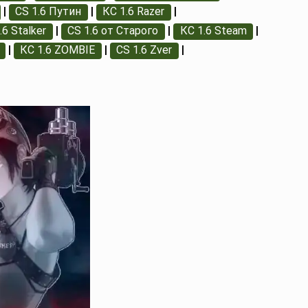
|
CS 1.6 Путин
|
КС 1.6 Razer
|
.6 Stalker
|
CS 1.6 от Старого
|
КС 1.6 Steam
|
|
КС 1.6 ZOMBIE
|
CS 1.6 Zver
|