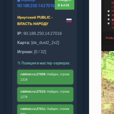
НАЙДЕН
90.188.250.14:27016
В БАЗЕ
Иркутский PUBLIC -
ВЛАСТЬ НАРОДУ
IP:
90.188.250.14:27016
Карта:
[de_dust2_2x2]
Игроки:
[0 / 32]
📁 Позиция в мастер‑серверах:
rubitnet.ru:27009:
Найден, строка
1318
rubitnet.ru:27010:
Найден, строка
1276
rubitnet.ru:27011:
Найден, строка