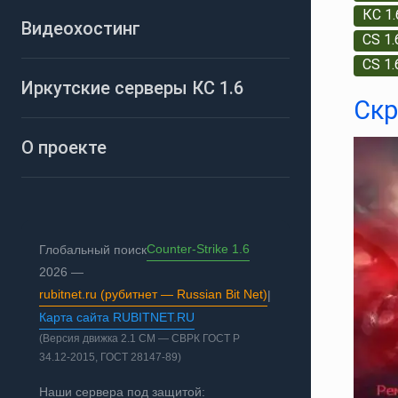
КС 1.
Видеохостинг
CS 1
CS 1.
Иркутские серверы КС 1.6
Скр
О проекте
Counter-Strike 1.6
Глобальный поиск
2026 —
rubitnet.ru (рубитнет — Russian Bit Net)
|
Карта сайта RUBITNET.RU
(Версия движка 2.1 СМ — СВРК ГОСТ Р
34.12-2015, ГОСТ 28147-89)
Наши сервера под защитой: