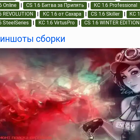
6 Online
|
CS 1.6 Битва за Припять
|
КС 1.6 Professional
.6 REVOLUTION
|
КС 1.6 от Сахара
|
CS 1.6 Skiller
|
КС 1
6 SteelSeries
|
КС 1.6 VirtusPro
|
CS 1.6 WINTER EDITION
иншоты сборки