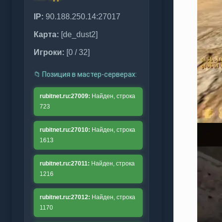
IP:
90.188.250.14:27017
Карта:
[de_dust2]
Игроки:
[0 / 32]
📁 Позиция в мастер‑серверах:
rubitnet.ru:27009:
Найден, строка
723
rubitnet.ru:27010:
Найден, строка
1613
rubitnet.ru:27011:
Найден, строка
1216
rubitnet.ru:27012:
Найден, строка
1170