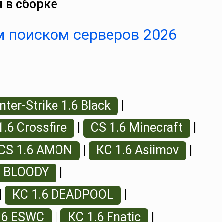
 в сборке
м поиском серверов 2026
ter-Strike 1.6 Black
|
1.6 Crossfire
|
CS 1.6 Minecraft
|
CS 1.6 AMON
|
КС 1.6 Asiimov
|
6 BLOODY
|
|
КС 1.6 DEADPOOL
|
.6 ESWC
|
КС 1.6 Fnatic
|