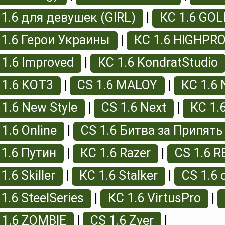
 1.6 для девушек (GIRL)
|
КС 1.6 GOL
 1.6 Герои Украины
|
КС 1.6 HIGHPR
 1.6 Improved
|
КС 1.6 KondratStudio
 1.6 KOT3
|
CS 1.6 MALOY
|
КС 1.6 
 1.6 New Style
|
CS 1.6 Next
|
КС 1.
1.6 Online
|
CS 1.6 Битва за Припять
 1.6 Путин
|
КС 1.6 Razer
|
CS 1.6 
1.6 Skiller
|
КС 1.6 Stalker
|
CS 1.6 
1.6 SteelSeries
|
КС 1.6 VirtusPro
|
 1.6 ZOMBIE
|
CS 1.6 Zver
|