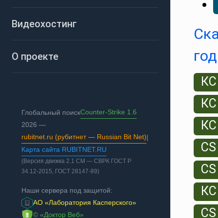
Видеохостинг
Ска
год
О проекте
КС
КС
Counter-Strike 1.6
Глобальный поиск
КС
2026 —
rubitnet.ru (рубитнет — Russian Bit Net)
|
CS
Карта сайта RUBITNET.RU
(Версия движка 2.1 СМ — СВРК ГОСТ Р
CS
34.12-2015, ГОСТ 28147-89)
КС
Наши сервера под защитой:
АО «Лаборатория Касперского»
CS
© «Доктор Веб»