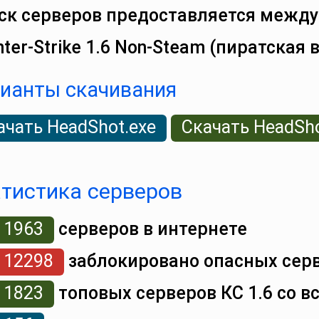
ск серверов предоставляется между
ter‑Strike 1.6 Non‑Steam (пиратская 
ианты скачивания
ачать HeadShot.exe
Скачать HeadShot
тистика серверов
1963
серверов в интернете
12298
заблокировано опасных сер
1823
топовых серверов КС 1.6 со в