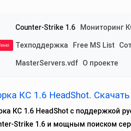
Counter-Strike 1.6
Мониторинг К
Техподдержка
Free MS List
Со
еню
Переключение меню
MasterServers.vdf
О проекте
рка КС 1.6 HeadShot. Скачать
рка КС 1.6 HeadShot с поддержкой ру
nter‑Strike 1.6 и мощным поиском се