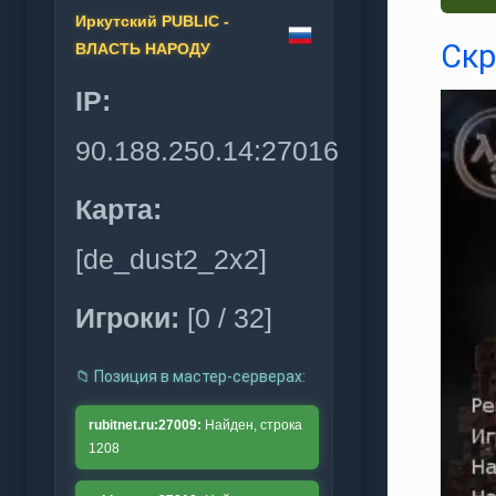
Иркутский PUBLIC -
Скр
ВЛАСТЬ НАРОДУ
IP:
90.188.250.14:27016
Карта:
[de_dust2_2x2]
Игроки:
[0 / 32]
📁 Позиция в мастер‑серверах:
rubitnet.ru:27009:
Найден, строка
1208