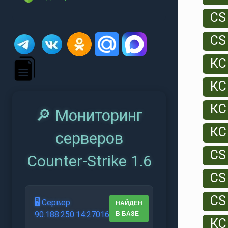
CS
CS
КС
КС
КС
🔎 Мониторинг
КС 
серверов
CS
Counter-Strike 1.6
CS 
CS 
🖥️ Сервер:
НАЙДЕН
90.188.250.14:27016
В БАЗЕ
КС