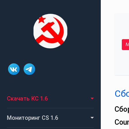
М
Сбо
Скачать КС 1.6
Сбо
Мониторинг CS 1.6
Cou