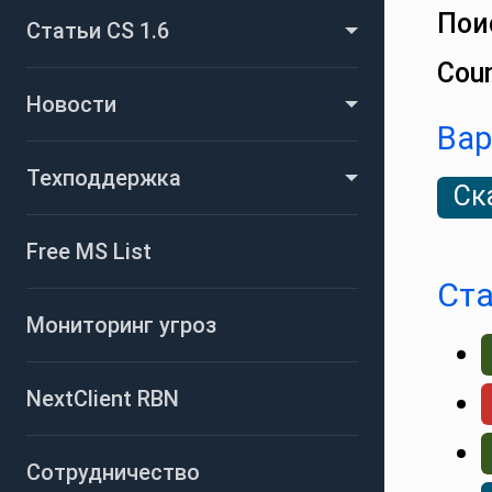
Пои
Статьи CS 1.6
Coun
Новости
Вар
Техподдержка
Ск
Free MS List
Ста
Мониторинг угроз
NextClient RBN
Сотрудничество