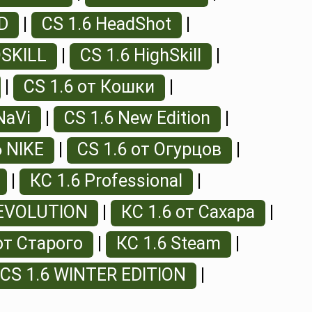
D
|
CS 1.6 HeadShot
|
OSKILL
|
CS 1.6 HighSkill
|
|
CS 1.6 от Кошки
|
NaVi
|
CS 1.6 New Edition
|
6 NIKE
|
CS 1.6 от Огурцов
|
|
КС 1.6 Professional
|
REVOLUTION
|
КС 1.6 от Сахара
|
от Старого
|
КС 1.6 Steam
|
CS 1.6 WINTER EDITION
|