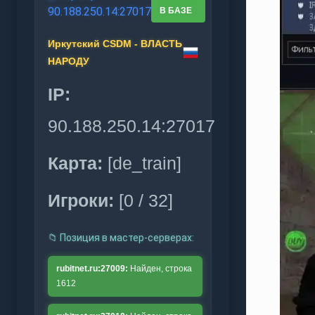
90.188.250.14:27017
В БАЗЕ
Иркутский CSDM - ВЛАСТЬ
НАРОДУ
IP:
90.188.250.14:27017
Карта:
[de_train]
Игроки:
[0 / 32]
📁 Позиция в мастер‑серверах:
rubitnet.ru:27009:
Найден, строка
1612