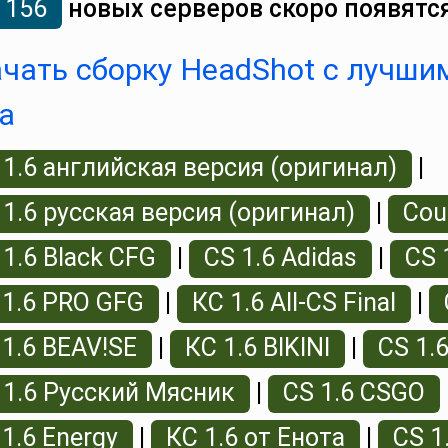
156
новых серверов скоро появятся
чать сборку HeadShot с лучши
а
 1.6 английская версия (оригинал)
|
 1.6 русская версия (оригинал)
|
Coun
 1.6 Black CFG
|
CS 1.6 Adidas
|
CS 
 1.6 PRO GFG
|
КС 1.6 All-CS Final
|
 1.6 BEAV!SE
|
КС 1.6 BIKINI
|
CS 1.
 1.6 Русский Мясник
|
CS 1.6 CSGO
 1.6 Energy
|
КС 1.6 от Енота
|
CS 1