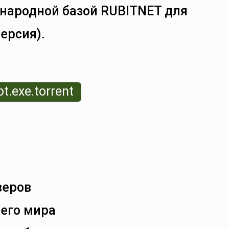
народной базой RUBITNET для
версия).
.exe.torrent
веров
сего мира