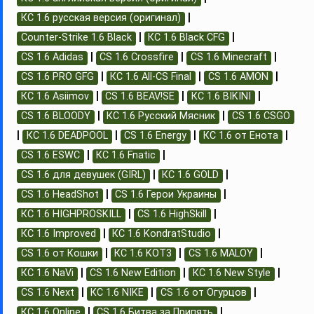
|
КС 1.6 русская версия (оригинал)
|
|
Counter-Strike 1.6 Black
КС 1.6 Black CFG
|
|
|
CS 1.6 Adidas
CS 1.6 Crossfire
CS 1.6 Minecraft
|
|
|
CS 1.6 PRO GFG
КС 1.6 All-CS Final
CS 1.6 AMON
|
|
|
КС 1.6 Asiimov
CS 1.6 BEAV!SE
КС 1.6 BIKINI
|
|
CS 1.6 BLOODY
КС 1.6 Русский Мясник
CS 1.6 CSGO
|
|
|
|
КС 1.6 DEADPOOL
CS 1.6 Energy
КС 1.6 от Енота
|
|
CS 1.6 ESWC
КС 1.6 Fnatic
|
|
CS 1.6 для девушек (GIRL)
КС 1.6 GOLD
|
|
CS 1.6 HeadShot
CS 1.6 Герои Украины
|
|
КС 1.6 HIGHPROSKILL
CS 1.6 HighSkill
|
|
КС 1.6 Improved
КС 1.6 KondratStudio
|
|
|
CS 1.6 от Кошки
КС 1.6 KOT3
CS 1.6 MALOY
|
|
|
КС 1.6 NaVi
CS 1.6 New Edition
КС 1.6 New Style
|
|
|
CS 1.6 Next
КС 1.6 NIKE
CS 1.6 от Огурцов
|
|
КС 1.6 Online
CS 1.6 Битва за Припять