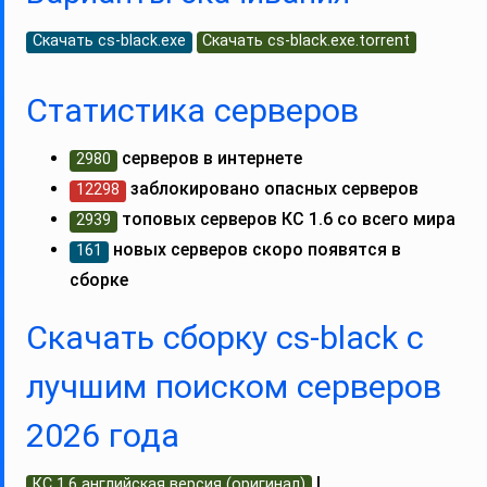
Скачать cs-black.exe
Скачать cs-black.exe.torrent
Статистика серверов
серверов в интернете
2980
заблокировано опасных серверов
12298
топовых серверов КС 1.6 со всего мира
2939
новых серверов скоро появятся в
161
сборке
Скачать сборку cs-black с
лучшим поиском серверов
2026 года
|
КС 1.6 английская версия (оригинал)