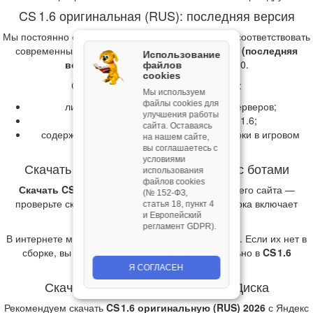
CS 1.6 оригинальная (RUS): последняя версия
Мы постоянно оптимизируем установщики, чтобы соответствовать
современным требованиям.
КС 1.6 чистая 2026 (последняя
Использование
версия)
работает на Windows 7, 8 и 10.
файлов
cookies
Сборка
CS 1.6 оригинальная (RUS)
:
Мы используем
файлы cookies для
лидирует по количеству найденных серверов;
улучшения работы
считается последней версией CS 1.6;
сайта. Оставаясь
содержит ссылку на сайт для ремонта сборки в игровом
на нашем сайте,
меню.
вы соглашаетесь с
условиями
Скачать КС 1.6 оригинальная (RUS) с ботами
использования
файлов cookies
Скачать CS 1.6 чистую с ботами
можно с нашего сайта —
(№ 152‑ФЗ,
проверьте скриншоты, чтобы убедиться, что сборка включает
статья 18, пункт 4
и Европейский
ботов.
регламент GDPR).
В интернете много модификаций ботов для CS 1.6. Если их нет в
сборке, вы можете установить их самостоятельно в
CS 1.6
оригинальная (RUS) 2026
.
Я СОГЛАСЕН
Скачать КС 1.6 чистую с Яндекс Диска
Рекомендуем скачать
CS 1.6 оригинальную (RUS) 2026
с Яндекс