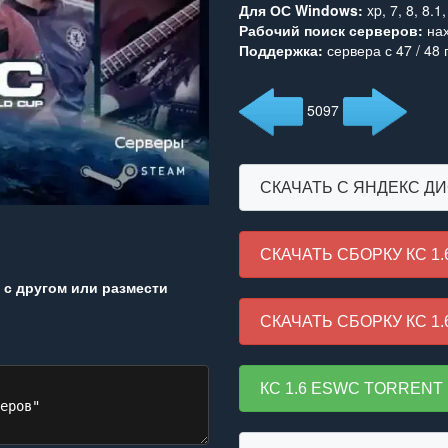
Для ОС Windows:
xp, 7, 8, 8.1,
Рабочий поиск серверов:
нах
Поддержка:
сервера с 47 / 48
5097
СКАЧАТЬ С ЯНДЕКС Д
СКАЧАТЬ СБОРКУ КС 1.
с другом или размести
СКАЧАТЬ СБОРКУ КС 1.
КС 1.6 ESWC TORRENT