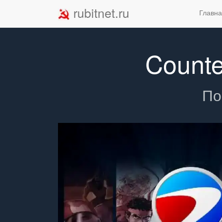
rubitnet.ru
Главн
Counte
По