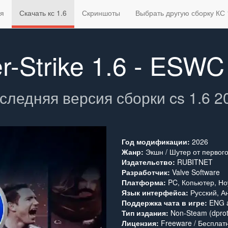
ая
Скачать кс 1.6
Скриншоты
Выбрать другую сборку КС 
r-Strike 1.6 - ESWC
следняя версия сборки cs 1.6 2
Год модификации:
2026
Жанр:
Экшн / Шутер от первог
Издательство:
RUBITNET
Разработчик:
Valve Software
Платформа:
PC, Копьютер, Но
Язык интерфейса:
Русский, А
Поддержка чата в игре:
ENG 
Тип издания:
Non-Steam (dprot
Лицензия:
Freeware / Бесплат