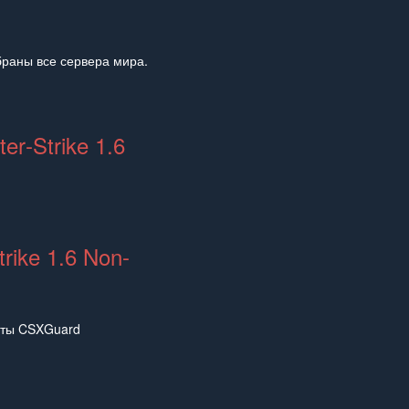
браны все сервера мира.
r‑Strike 1.6
rike 1.6 Non-
иты CSXGuard