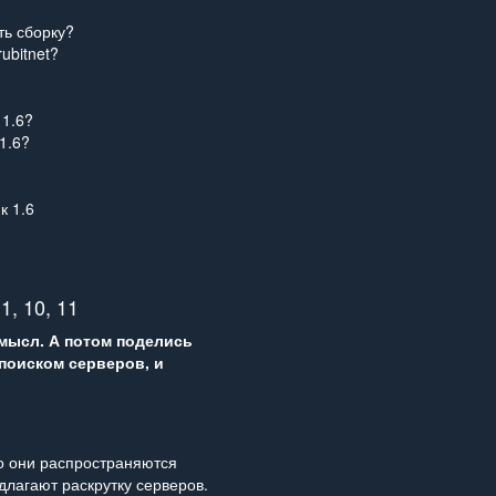
ть сборку?
ubitnet?
 1.6?
1.6?
к 1.6
1, 10, 11
смысл. А потом поделись
 поиском серверов, и
но они распространяются
длагают раскрутку серверов.