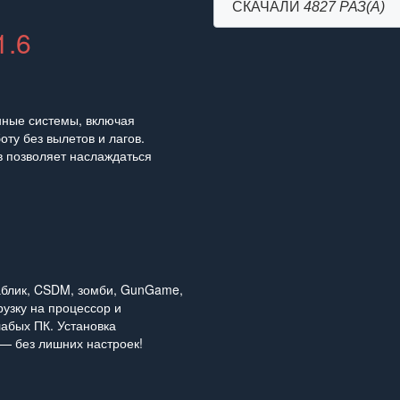
СКАЧАЛИ
4827 РАЗ(А)
1.6
нные системы, включая
оту без вылетов и лагов.
в позволяет наслаждаться
аблик, CSDM, зомби, GunGame,
рузку на процессор и
лабых ПК. Установка
 — без лишних настроек!