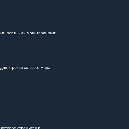
семи платными мониторингами
для игроков со всего мира,
которое стремится к