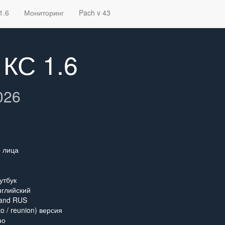
1.6
Мониторинг
Pach v 43
 КС 1.6
026
о лица
утбук
нглийский
and RUS
o / reunion) версия
но