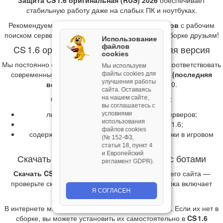
Защита CS 1.6 оригинальная (RUS) 2026
обеспечивает
стабильную работу даже на слабых ПК и ноутбуках.
Рекомендуем
скачать CS 1.6 чистую без вирусов
с рабочим
поиском серверов с нашего сайта. Расскажите о сборке друзьям!
Использование
файлов
CS 1.6 оригинальная (RUS): последняя версия
cookies
Мы постоянно оптимизируем установщики, чтобы соответствовать
Мы используем
современным требованиям.
КС 1.6 чистая 2026 (последняя
файлы cookies для
улучшения работы
версия)
работает на Windows 7, 8 и 10.
сайта. Оставаясь
на нашем сайте,
Сборка
CS 1.6 оригинальная (RUS)
:
вы соглашаетесь с
лидирует по количеству найденных серверов;
условиями
использования
считается последней версией CS 1.6;
файлов cookies
содержит ссылку на сайт для ремонта сборки в игровом
(№ 152‑ФЗ,
меню.
статья 18, пункт 4
и Европейский
Скачать КС 1.6 оригинальная (RUS) с ботами
регламент GDPR).
Скачать CS 1.6 чистую с ботами
можно с нашего сайта —
проверьте скриншоты, чтобы убедиться, что сборка включает
Я СОГЛАСЕН
ботов.
В интернете много модификаций ботов для CS 1.6. Если их нет в
сборке, вы можете установить их самостоятельно в
CS 1.6