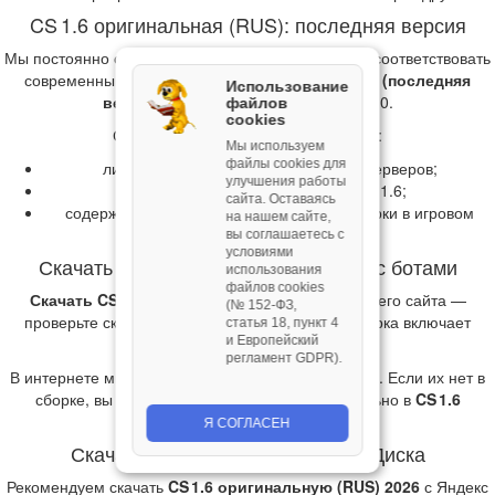
CS 1.6 оригинальная (RUS): последняя версия
Мы постоянно оптимизируем установщики, чтобы соответствовать
современным требованиям.
КС 1.6 чистая 2026 (последняя
Использование
версия)
работает на Windows 7, 8 и 10.
файлов
cookies
Сборка
CS 1.6 оригинальная (RUS)
:
Мы используем
файлы cookies для
лидирует по количеству найденных серверов;
улучшения работы
считается последней версией CS 1.6;
сайта. Оставаясь
содержит ссылку на сайт для ремонта сборки в игровом
на нашем сайте,
меню.
вы соглашаетесь с
условиями
Скачать КС 1.6 оригинальная (RUS) с ботами
использования
файлов cookies
Скачать CS 1.6 чистую с ботами
можно с нашего сайта —
(№ 152‑ФЗ,
проверьте скриншоты, чтобы убедиться, что сборка включает
статья 18, пункт 4
и Европейский
ботов.
регламент GDPR).
В интернете много модификаций ботов для CS 1.6. Если их нет в
сборке, вы можете установить их самостоятельно в
CS 1.6
оригинальная (RUS) 2026
.
Я СОГЛАСЕН
Скачать КС 1.6 чистую с Яндекс Диска
Рекомендуем скачать
CS 1.6 оригинальную (RUS) 2026
с Яндекс