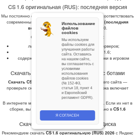
CS 1.6 оригинальная (RUS): последняя версия
Мы постоянно оптимизируем установщики, чтобы соответствовать
современным требованиям.
КС 1.6 чистая 2026 (последняя
Использование
версия)
работает на Windows 7, 8 и 10.
файлов
cookies
Сборка
CS 1.6 оригинальная (RUS)
:
Мы используем
файлы cookies для
лидирует по количеству найденных серверов;
улучшения работы
считается последней версией CS 1.6;
сайта. Оставаясь
содержит ссылку на сайт для ремонта сборки в игровом
на нашем сайте,
меню.
вы соглашаетесь с
условиями
Скачать КС 1.6 оригинальная (RUS) с ботами
использования
файлов cookies
Скачать CS 1.6 чистую с ботами
можно с нашего сайта —
(№ 152‑ФЗ,
проверьте скриншоты, чтобы убедиться, что сборка включает
статья 18, пункт 4
и Европейский
ботов.
регламент GDPR).
В интернете много модификаций ботов для CS 1.6. Если их нет в
сборке, вы можете установить их самостоятельно в
CS 1.6
оригинальная (RUS) 2026
.
Я СОГЛАСЕН
Скачать КС 1.6 чистую с Яндекс Диска
Рекомендуем скачать
CS 1.6 оригинальную (RUS) 2026
с Яндекс