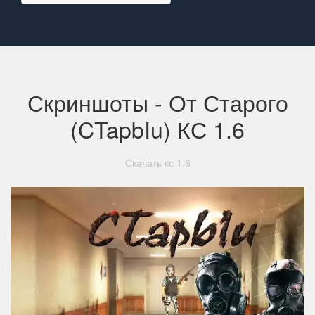
Скриншоты - От Старого
(CTapbIu) КС 1.6
Скачать кс 1.6