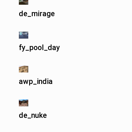
de_mirage
fy_pool_day
awp_india
de_nuke