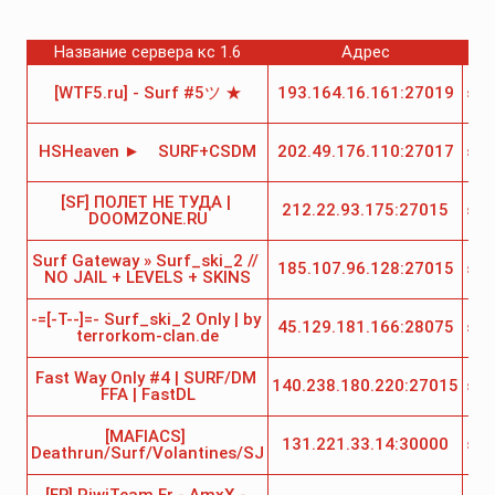
Название сервера кс 1.6
Адрес
К
[WTF5.ru] - Surf #5ツ ★
193.164.16.161:27019
sur
HSHeaven ►    SURF+CSDM
202.49.176.110:27017
sur
[SF] ПОЛЕТ НЕ ТУДА | 
212.22.93.175:27015
sur
DOOMZONE.RU
Surf Gateway » Surf_ski_2 // 
185.107.96.128:27015
sur
NO JAIL + LEVELS + SKINS
-=[-T--]=- Surf_ski_2 Only | by 
45.129.181.166:28075
sur
terrorkom-clan.de
Fast Way Only #4 | SURF/DM 
140.238.180.220:27015
sur
FFA | FastDL
[MAFIACS] 
131.221.33.14:30000
sur
Deathrun/Surf/Volantines/SJ