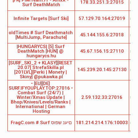
[FR] PiwiTeam.Fr - AmxX - 
178.33.251.3:27015
sur
Surf DeathMatch
Infinite Targets [Surf Ski]
57.129.70.164:27019
sur
oldTimes # Surf Deathmatch 
45.144.155.6:27018
sur
[MultiJump, Parachute]
|HUNGARYCS| [5] Surf 
DeathMatch [HUN] @ 
45.67.156.15:27110
sur
hungarycs.hu
[SURF_SKI_2 + KLASY][RESET 
20.07] StrefaSkilla.pl 
145.239.20.145:27130
sur
[201LVL][Perki | Monety | 
Skiny] @pukawka.pl
• [EU][DE] 
SURF.IFYOUPLAY.TOP:27016 • 
Combat Surf (24/7) | 
sur
Winter/Xmas Update | 
2.59.132.33:27016
Bhop/Knives/Levels/Ranks | 
International | German 
Hosting
FragC.com # Surf םיענ שפוס
181.214.214.176:10003
sur