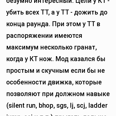
безумно интересный. Цели у КТ -
убить всех ТТ, а у ТТ - дожить до
конца раунда. При этом у ТТ в
распоряжении имеются
максимум несколько гранат,
когда у КТ нож. Мод казался бы
простым и скучным если бы не
особенности движка, которые
позволяют при должном навыке
(silent run, bhop, sgs, lj, scj, ladder