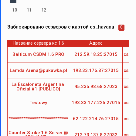
10
11
12
Заблокировано серверов с картой cs_havana -
0
Название сервера кс 1.6
Адрес
Ка
Balticum CSDM 1.6 PRO
212.59.18.25:27015
cs_h
Lamda Arena@pukawka.pl
193.33.176.87:27015
cs_h
La Escaloneta Argentina 
45.235.98.68:27023
cs_h
Oficial #1 [PUBLICO]
Testowy
193.33.177.225:27015
cs_h
****************************
62.122.214.76:27015
cs_h
Counter Strike 1.6 Server @ 
212.73.137.8:27032
cs_h