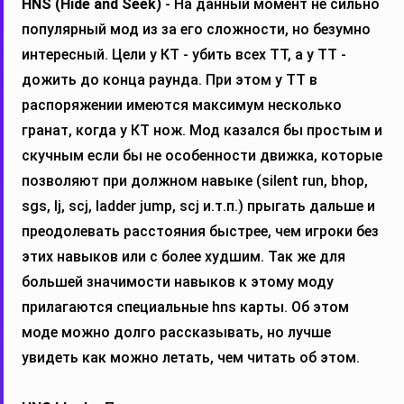
HNS (Hide and Seek)
- На данный момент не сильно
популярный мод из за его сложности, но безумно
интересный. Цели у КТ - убить всех ТТ, а у ТТ -
дожить до конца раунда. При этом у ТТ в
распоряжении имеются максимум несколько
гранат, когда у КТ нож. Мод казался бы простым и
скучным если бы не особенности движка, которые
позволяют при должном навыке (silent run, bhop,
sgs, lj, scj, ladder jump, scj и.т.п.) прыгать дальше и
преодолевать расстояния быстрее, чем игроки без
этих навыков или с более худшим. Так же для
большей значимости навыков к этому моду
прилагаются специальные hns карты. Об этом
моде можно долго рассказывать, но лучше
увидеть как можно летать, чем читать об этом.