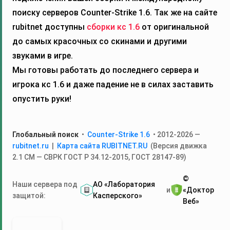
поиску серверов Counter-Strike 1.6. Так же на сайте
rubitnet доступны
сборки кс 1.6
от оригинальной
до самых красочных со скинами и другими
звуками в игре.
Мы готовы работать до последнего сервера и
игрока кс 1.6 и даже падение не в силах заставить
опустить руки!
Глобальный поиск
•
Counter-Strike 1.6
• 2012-2026 —
rubitnet.ru
|
Карта сайта RUBITNET.RU
(Версия движка
2.1 СМ — СВРК ГОСТ Р 34.12‑2015, ГОСТ 28147‑89)
©
Наши сервера под
АО «Лаборатория
и
«Доктор
защитой:
Касперского»
Веб»