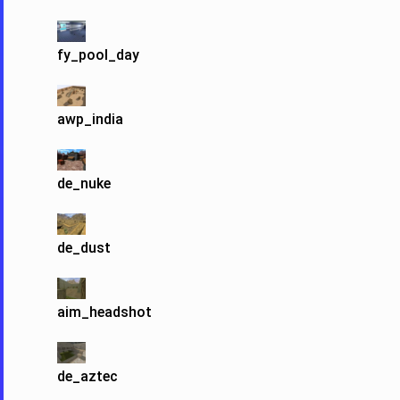
fy_pool_day
awp_india
de_nuke
de_dust
aim_headshot
de_aztec