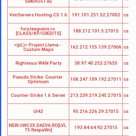
SRKHOST.eu
VenServers Hosting CS 1.6
191.101.251.52:27002
cs_h
fury.leaguecs.ro 
188.212.101.5:27015
cs_h
[CLASS/XP/CREDITS]
=(pL)= Project Llama - 
162.212.155.139:27006
cs_h
Custom Maps
Righteous WAN Party
38.97.40.252:27655
cs_h
Pseudo Strike: Counter 
108.247.109.192:27011
cs_h
Optimism
Counter-Strike 1.6 Server
213.239.219.245:27015
cs_h
UI42
95.216.226.29:27015
cs_h
NEW.UWC3X.DAEVA.RO[LVL 
193.84.64.92:27015
cs_h
75 RespaWn]