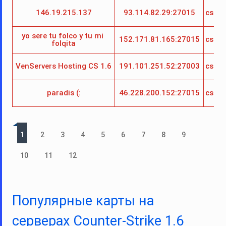
146.19.215.137
93.114.82.29:27015
cs_h
yo sere tu folco y tu mi 
152.171.81.165:27015
cs_h
folqita
VenServers Hosting CS 1.6
191.101.251.52:27003
cs_h
paradis (:
46.228.200.152:27015
cs_h
1
2
3
4
5
6
7
8
9
10
11
12
Популярные карты на
серверах Counter-Strike 1.6