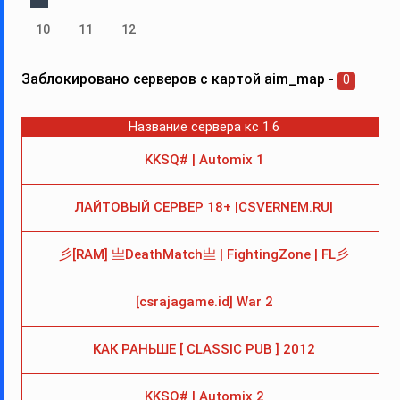
10
11
12
Заблокировано серверов с картой aim_map -
0
Название сервера кс 1.6
KKSQ# | Automix 1
ЛАЙТОВЫЙ CEPBEP 18+ |CSVERNEM.RU|
3
彡[RAM] 亗DeathMatch亗 | FightingZone | FL彡
[csrajagame.id] War 2
КАК РАНЬШЕ [ CLASSIC PUB ] 2012
3
KKSQ# | Automix 2