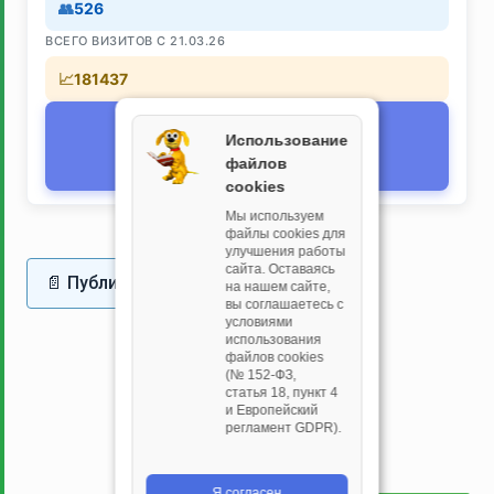
526
ВСЕГО ВИЗИТОВ С 21.03.26
181437
Текущее время
Использование
⏰
08.08.2026 10:01:45
файлов
(Asia/Irkutsk)
cookies
Мы используем
файлы cookies для
улучшения работы
сайта. Оставаясь
📄 Публичная оферта
на нашем сайте,
вы соглашаетесь с
условиями
использования
файлов cookies
(№ 152‑ФЗ,
статья 18, пункт 4
и Европейский
регламент GDPR).
Я согласен