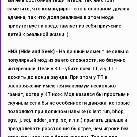
вы не в состоянии защититься. Так же стоит
заметить, что командиры - это в основном друзья
админа, так что доля реализма в этом моде
присутствует и представляет из себя приучение
детей к реальной жизни :)
HNS (Hide and Seek)
- На данный момент не сильно
популярный мод из за его сложности, но безумно
интересный. Цели у КТ - убить всех ТТ, а у ТТ -
дожить до конца раунда. При этом у ТТ в
распоряжении имеются максимум несколько
гранат, когда у КТ нож. Мод казался бы простым и
скучным если бы не особенности движка, которые
позволяют при должном навыке (silent run, bhop,
sgs, lj, scj, ladder jump, scj и.т.п.) прыгать дальше и
преодолевать расстояния быстрее, чем игроки без