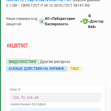
rubitnet.ru
|
Карта сайта RUBITNET.RU
(Версия движка
2.1 СМ — СВРК ГОСТ Р 34.12‑2015, ГОСТ 28147‑89)
©
Наши сервера под
АО «Лаборатория
и
«Доктор
защитой:
Касперского»
Веб»
Другие ресурсы:
ВИДЕОХОСТИНГ
БОЕВЫЕ ДЕЙСТВИЯ НА УКРАИНЕ
ТАСС
ВАШ IP
216.73.216.68
УНИКАЛЬНЫХ СЕГОДНЯ