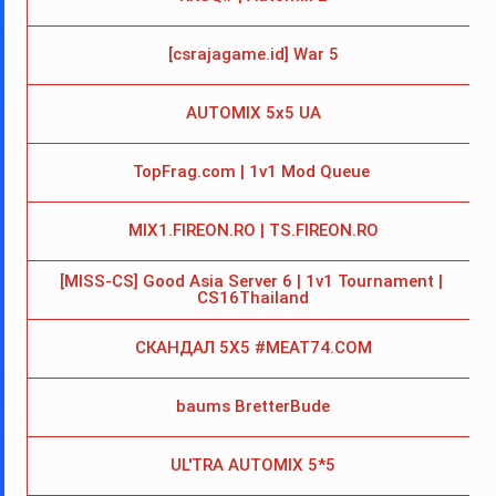
[csrajagame.id] War 5
AUTOMIX 5x5 UA
TopFrag.com | 1v1 Mod Queue 
MIX1.FIREON.RO | TS.FIREON.RO
[MISS-CS] Good Asia Server 6 | 1v1 Tournament | 
1
CS16Thailand
СКАНДАЛ 5Х5 #MEAT74.COM
baums BretterBude
1
UL'TRA AUTOMIX 5*5