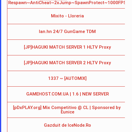
Respawn~AntiCheat~2xJump~SpawnProtect~1000FPS
Mixito - Lloreria
lan.hn 24/7 GunGame TDM
[JP]HAGUKI MATCH SERVER 1 HLTV Proxy
[JP]HAGUKI MATCH SERVER 2 HLTV Proxy
1337 ~ [AUTOMIX]
GAMEHOST.COM.UA | 1.6 | NEW SERVER
1
[pDxPLAY.org] Mix Competitivo @ CL | Sponsored by 
Eunice
Gazduit de IceNode.Ro
5