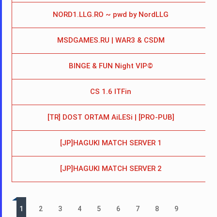
NORD1.LLG.RO ~ pwd by NordLLG
MSDGAMES.RU | WAR3 & CSDM
BINGE & FUN Night VIP©
CS 1.6 ITFin
2
[TR] DOST ORTAM AiLESi | [PRO-PUB]
[JP]HAGUKI MATCH SERVER 1
[JP]HAGUKI MATCH SERVER 2
1
2
3
4
5
6
7
8
9