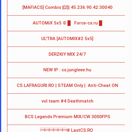
[MAFIACS] Combis |[2]| 45.236.90.42:30040
AUTOMiX 5x5 © █   Force-cs.ru █
UL'TRA [AUTOMIX#2 5x5]
4
DERZKIY MIX 24/7
NEW IP : cs.jungleee.hu
9
CS.LAFRAGURI.RO | STEAM Only |  Anti-Cheat ON
1
vol.team #4 Deathmatch
BCS Legends Premium MIX/CW 3000FPS
# LastCS.RO 