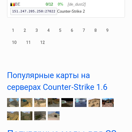
BE
0/
12
0%
[de_dust2]
Counter-Strike 2
151.247.205.250:27022
1
2
3
4
5
6
7
8
9
10
11
12
Популярные карты на
серверах Counter-Strike 1.6