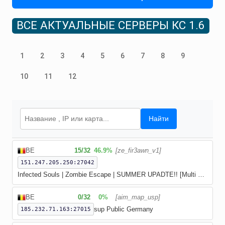
ВСЕ АКТУАЛЬНЫЕ СЕРВЕРЫ КС 1.6
1
2
3
4
5
6
7
8
9
10
11
12
Найти
BE
15/
32
46.9%
[ze_fir3awn_v1]
151.247.205.250:27042
Infected Souls | Zombie Escape | SUMMER UPADTE!! [Multi Jumps | FREEVIP | FDL]
BE
0/
32
0%
[aim_map_usp]
sup Public Germany
185.232.71.163:27015