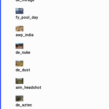
fy_pool_day
awp_india
de_nuke
de_dust
aim_headshot
de_aztec