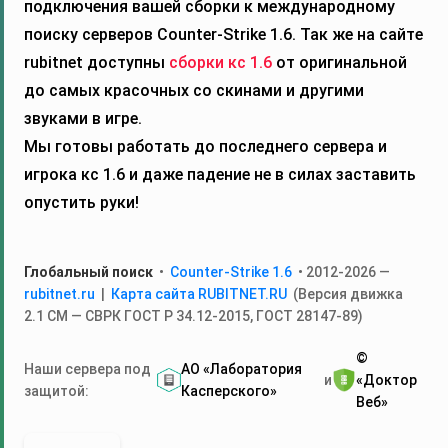
подключения вашей сборки к международному
поиску серверов Counter-Strike 1.6. Так же на сайте
rubitnet доступны
сборки кс 1.6
от оригинальной
до самых красочных со скинами и другими
звуками в игре.
Мы готовы работать до последнего сервера и
игрока кс 1.6 и даже падение не в силах заставить
опустить руки!
Глобальный поиск
•
Counter-Strike 1.6
• 2012-2026 —
rubitnet.ru
|
Карта сайта RUBITNET.RU
(Версия движка
2.1 СМ — СВРК ГОСТ Р 34.12‑2015, ГОСТ 28147‑89)
©
Наши сервера под
АО «Лаборатория
и
«Доктор
защитой:
Касперского»
Веб»