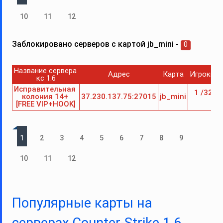
10
11
12
Заблокировано серверов с картой jb_mini -
0
Название сервера 
Адрес
Карта
Игроки
С
кс 1.6
Исправительная 
 1 /32
колония 14+ 
37.230.137.75:27015
jb_mini
[FREE VIP+HOOK]
1
2
3
4
5
6
7
8
9
10
11
12
Популярные карты на