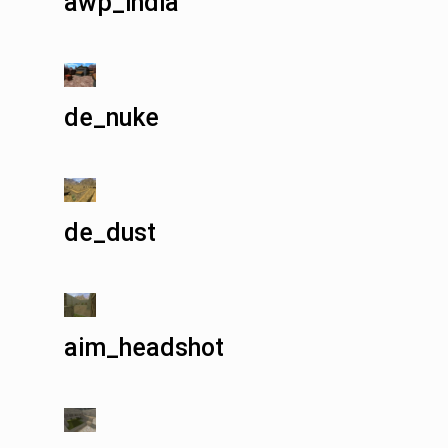
awp_india
de_nuke
de_dust
aim_headshot