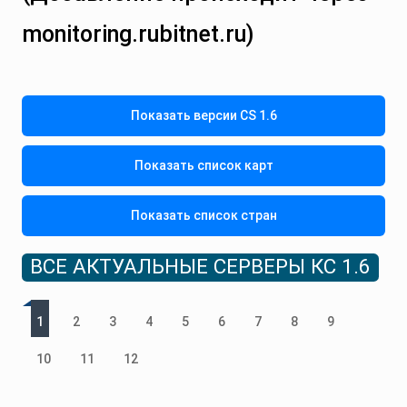
monitoring.rubitnet.ru)
Показать версии CS 1.6
Показать список карт
Показать список стран
ВСЕ АКТУАЛЬНЫЕ СЕРВЕРЫ КС 1.6
1
2
3
4
5
6
7
8
9
10
11
12