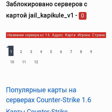
Заблокировано серверов с
картой jail_kapikule_v1 -
0
Название сервера кс 1.6
Адрес
Карта
Игроки
Страна
1
2
3
4
5
6
7
8
9
10
11
12
Популярные карты на
серверах Counter-Strike 1.6
Карты Counter‑Strike