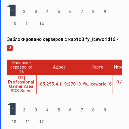
1
2
3
4
5
6
7
8
9
10
11
12
Заблокировано серверов с картой fy_iceworld16 -
0
Название 
сервера кс 
Адрес
Карта
Игроки
1.6
TR | 
 0 /32
Professional 
185.255.4.119:27018
fy_iceworld16
Gamer Area 
#CS Server
1
2
3
4
5
6
7
8
9
10
11
12