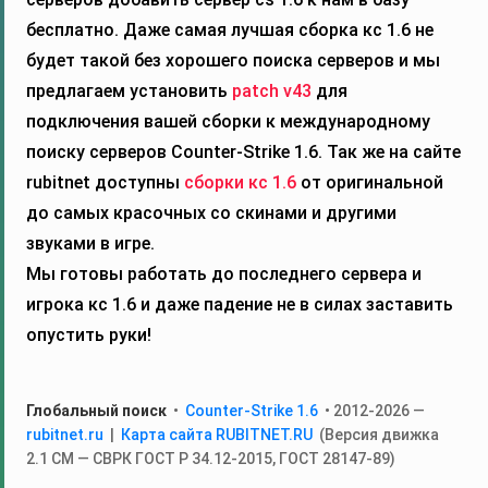
бесплатно. Даже самая лучшая сборка кс 1.6 не
будет такой без хорошего поиска серверов и мы
предлагаем установить
patch v43
для
подключения вашей сборки к международному
поиску серверов Counter-Strike 1.6. Так же на сайте
rubitnet доступны
сборки кс 1.6
от оригинальной
до самых красочных со скинами и другими
звуками в игре.
Мы готовы работать до последнего сервера и
игрока кс 1.6 и даже падение не в силах заставить
опустить руки!
Глобальный поиск
•
Counter-Strike 1.6
• 2012-2026 —
rubitnet.ru
|
Карта сайта RUBITNET.RU
(Версия движка
2.1 СМ — СВРК ГОСТ Р 34.12‑2015, ГОСТ 28147‑89)