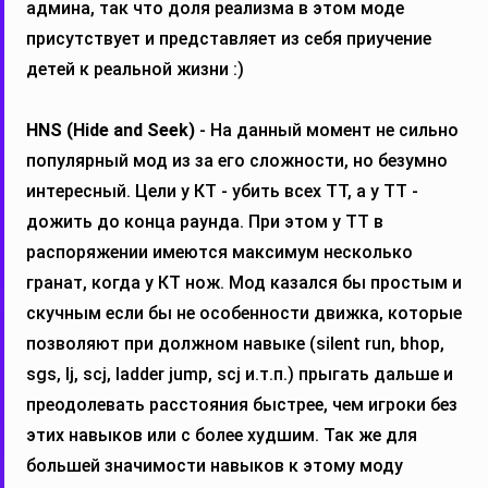
админа, так что доля реализма в этом моде
присутствует и представляет из себя приучение
детей к реальной жизни :)
HNS (Hide and Seek)
- На данный момент не сильно
популярный мод из за его сложности, но безумно
интересный. Цели у КТ - убить всех ТТ, а у ТТ -
дожить до конца раунда. При этом у ТТ в
распоряжении имеются максимум несколько
гранат, когда у КТ нож. Мод казался бы простым и
скучным если бы не особенности движка, которые
позволяют при должном навыке (silent run, bhop,
sgs, lj, scj, ladder jump, scj и.т.п.) прыгать дальше и
преодолевать расстояния быстрее, чем игроки без
этих навыков или с более худшим. Так же для
большей значимости навыков к этому моду