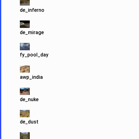
de_inferno
de_mirage
fy_pool_day
awp_india
de_nuke
de_dust