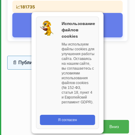
181735
Текущее время
Использование
⏰
08.08.2026 17:11:38
файлов
(Asia/Irkutsk)
cookies
Мы используем
файлы cookies для
улучшения работы
сайта. Оставаясь
📄 Публичная оферта
на нашем сайте,
вы соглашаетесь с
условиями
использования
файлов cookies
(№ 152‑ФЗ,
статья 18, пункт 4
и Европейский
регламент GDPR).
Я согласен
Вниз