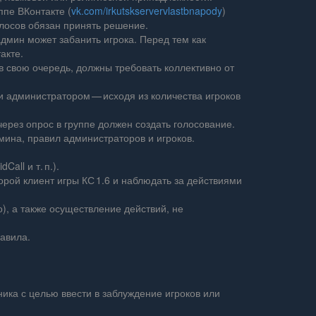
пе ВКонтакте (
vk.com/irkutskservervlastbnapody
)
олосов обязан принять решение.
админ может забанить игрока. Перед тем как
акте.
в свою очередь, должны требовать коллективно от
 администратором — исходя из количества игроков
ерез опрос в группе должен создать голосование.
ина, правил администраторов и игроков.
all и т. п.).
орой клиент игры КС 1.6 и наблюдать за действиями
, а также осуществление действий, не
авила.
ика с целью ввести в заблуждение игроков или