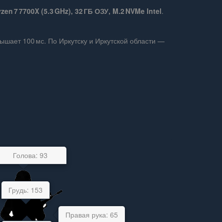
en 7 7700X (5.3 GHz), 32 ГБ ОЗУ, M.2 NVMe Intel
.
шает 100 мс. По Иркутску и Иркутской области —
Голова: 93
Грудь: 153
Правая рука: 65