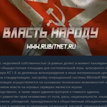
 неделимой собственностью (в равных долях) в момент нахождени
— общедоступная площадка для состязательной игры, культурного 
ера КС 1.6 за денежные вознаграждения и иные материальные цен
 на стандартизацию, настройку операционной системы Microsoft 
ртизация осуществляется на основании технических возможностей 
иком власти на игровых серверах являются игроки.
дственно, а также через администраторов и главного админа.
 равенство прав независимо от пола, расы, национальности, язы
елигии, убеждений, принадлежности к общественным объединениям
туп к серверам по признакам социальной, расовой, национальной