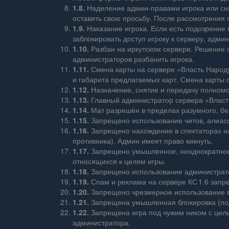
1.8.
Наделение админ‑правами игрока или сня
оставить свою просьбу. После рассмотрения 
1.9.
Наказание игрока. Если есть подозрение м
заблокировать доступ игроку к серверу, адми
1.10.
Разбан на иркутском сервере. Решение о
администраторов разбанить игрока.
1.11.
Смена карты на сервере «Власть Народу
и габарита предлагаемых карт. Смена карты 
1.12.
Назначение, снятие и передачу полномо
1.13.
Главный администратор сервера «Власть
1.14.
Мат разрешён в пределах разумного, бе
1.15.
Запрещено использование читов, алиасов,
1.16.
Запрещено нахождение в спектаторах на 
противника). Админ имеет право кикнуть.
1.17.
Запрещено умышленное, неоднократное н
относящихся к целям игры.
1.18.
Запрещено использование администрато
1.19.
Спам и реклама на сервере КС 1.6 запре
1.20.
Запрещено чрезмерное использование в
1.21.
Запрещена умышленная блокировка (под
1.22.
Запрещена игра под чужим ником с целью
администратора.