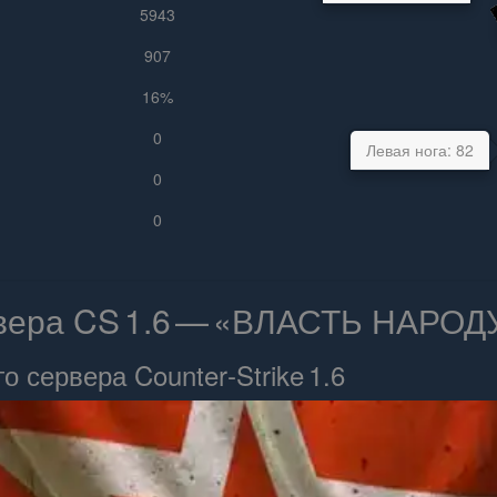
5943
907
16%
0
Левая нога: 82
0
0
рвера CS 1.6 — «ВЛАСТЬ НАРОД
 сервера Counter‑Strike 1.6