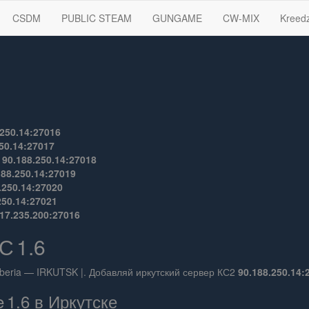
CSDM
PUBLIC STEAM
GUNGAME
CW-MIX
Kreed
.250.14:27016
50.14:27017
—
90.188.250.14:27018
188.250.14:27019
.250.14:27020
250.14:27021
17.235.200:27016
С 1.6
beria — IRKUTSK |. Добавляй иркутский сервер КС2
90.188.250.14:
 1.6 в Иркутске