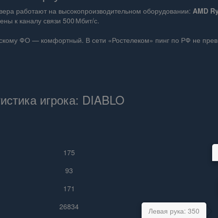
ервера работают на высокопроизводительном оборудовании:
AMD Ryz
ны к каналу связи 500 Мбит/с.
скому ФО — комфортный. В сети «Ростелеком» пинг по РФ не превы
тистика игрока: DIABLO
175
93
171
26834
Левая рука: 350