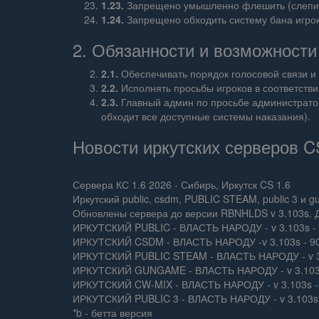
1.23.
Запрещено умышленно флешить (слепить
1.24.
Запрещено обходить систему бана игро
2. Обязанности и возможности
2.1.
Обеспечивать порядок голосовой связи и 
2.2.
Исполнять просьбы игроков в соответстви
2.3.
Главный админ по просьбе администраторо
обходит все доступные системы наказания).
Новости иркутских серверов C
Сервера КС 1.6 2026 - Сибирь, Иркутск CS 1.6
Иркутский public, csdm, PUBLIC STEAM, public 3 и 
Обновлены сервера до версии RBNHLDS v 3.103s. 
ИРКУТСКИЙ PUBLIC - ВЛАСТЬ НАРОДУ - v 3.103s - 
ИРКУТСКИЙ CSDM - ВЛАСТЬ НАРОДУ -v 3.103s - 90
ИРКУТСКИЙ PUBLIC STEAM - ВЛАСТЬ НАРОДУ - v 3.1
ИРКУТСКИЙ GUNGAME - ВЛАСТЬ НАРОДУ - v 3.103s 
ИРКУТСКИЙ CW-MIX - ВЛАСТЬ НАРОДУ - v 3.103s - 
ИРКУТСКИЙ PUBLIC 3 - ВЛАСТЬ НАРОДУ - v 3.103s 
*b - бетта версия