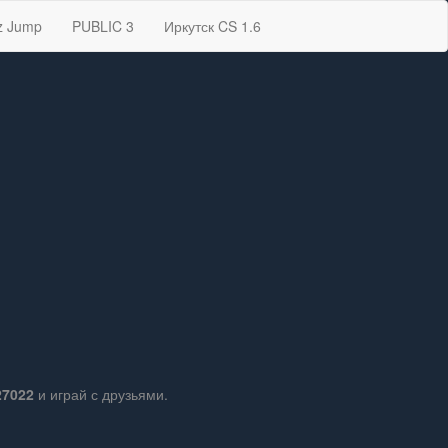
z Jump
PUBLIC 3
Иркутск CS 1.6
27022
и играй с друзьями.