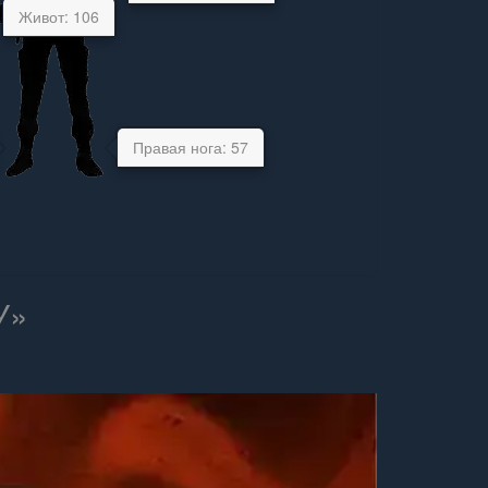
Живот: 106
Правая нога: 57
У»