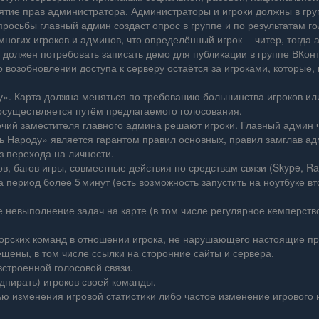
тие прав администратора. Администраторы и игроки должны в груп
просьбы главный админ создаст опрос в группе и по результатам г
ногих игроков и админов, что определённый игрок — читер, тогда 
н должен потребовать записать демо для публикации в группе ВКонт
 возобновлении доступа к серверу остаётся за игроками, которые, 
». Карта должна меняться по требованию большинства игроков или
осуществляется путём предлагаемого голосования.
чий заместителя главного админа решают игроки. Главный админ ч
 Народу» является гарантом правил основных, правил замглав адм
з перехода на личности.
 багов игры, совместные действия по средствам связи (Skype, RaidC
период более 5 минут (есть возможность запустить на ноутбуке вт
евыполнение задач на карте (в том числе регулярное кемперство)
рских команд в отношении игрока, не нарушающего настоящие пр
щены, в том числе ссылки на сторонние сайты и сервера.
строенной голосовой связи.
пирать) игроков своей команды.
 изменения игровой статистики либо частое изменение игрового н