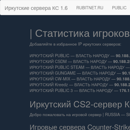
Иркутские сервера КС 1.6
RUBITNET.RU
PUBLIC
| Статистика игроков
Добавляйте в избранное IP иркутских серверов:
ИРКУТСКИЙ PUBLIC — ВЛАСТЬ НАРОДУ —
90.188
ИРКУТСКИЙ CSDM — ВЛАСТЬ НАРОДУ —
90.188.2
ИРКУТСКИЙ PUBLIC STEAM — ВЛАСТЬ НАРОДУ 
ИРКУТСКИЙ GUNGAME — ВЛАСТЬ НАРОДУ —
90.
ИРКУТСКИЙ CW-MIX — ВЛАСТЬ НАРОДУ —
90.188
ИРКУТСКИЙ Kreedz — ВЛАСТЬ НАРОДУ —
90.188.
ИРКУТСКИЙ PUBLIC 3 — ВЛАСТЬ НАРОДУ —
176.1
Иркутский CS2‑сервер К
Добро пожаловать на игровой сервер | RUSSIA — Si
Игровые сервера Counter‑Strike