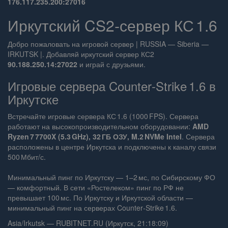
176.117.235.200:27016
Иркутский CS2‑сервер КС 1.6
Добро пожаловать на игровой сервер | RUSSIA — Siberia —
IRKUTSK |. Добавляй иркутский сервер КС2
90.188.250.14:27022
и играй с друзьями.
Игровые сервера Counter‑Strike 1.6 в
Иркутске
Встречайте игровые сервера КС 1.6 (1000 FPS). Сервера
работают на высокопроизводительном оборудовании:
AMD
Ryzen 7 7700X (5.3 GHz), 32 ГБ ОЗУ, M.2 NVMe Intel
. Сервера
расположены в центре Иркутска и подключены к каналу связи
500 Мбит/с.
Минимальный пинг по Иркутску — 1–2 мс, по Сибирскому ФО
— комфортный. В сети «Ростелеком» пинг по РФ не
превышает 100 мс. По Иркутску и Иркутской области —
минимальный пинг на серверах Counter‑Strike 1.6.
Asia/Irkutsk — RUBITNET.RU (Иркутск, 21:18:09)