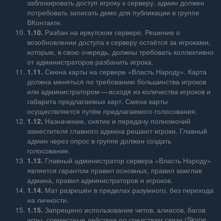
заблокировать доступ игроку к серверу, админ должен
потребовать записать демо для публикации в группе
ВКонтакте.
1.10.
Разбан на иркутском сервере. Решение о
возобновлении доступа к серверу остаётся за игроками,
которые, в свою очередь, должны требовать коллективно
от администраторов разбанить игрока.
1.11.
Смена карты на сервере «Власть Народу». Карта
должна меняться по требованию большинства игроков
или администратором — исходя из количества игроков и
габарита предлагаемых карт. Смена карты
осуществляется путём предлагаемого голосования.
1.12.
Назначение, снятие и передачу полномочий
заместителя главного админа решают игроки. Главный
админ через опрос в группе должен создать
голосование.
1.13.
Главный администратор сервера «Власть Народу»
является гарантом правил основных, правил замглав
админа, правил администраторов и игроков.
1.14.
Мат разрешён в пределах разумного, без перехода
на личности.
1.15.
Запрещено использование читов, алиасов, багов
игры, совместные действия по средствам связи (Skype,