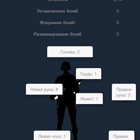
Установлено бомб
0
Взорвано бомб
0
Разминировано бомб
0
Голова: 2
Грудь: 1
Левая рука: 8
Правая
рука: 3
Живот: 1
Левая нога: 1
Правая