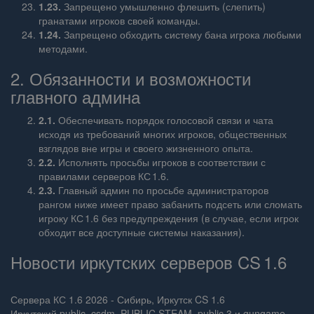
1.23.
Запрещено умышленно флешить (слепить)
гранатами игроков своей команды.
1.24.
Запрещено обходить систему бана игрока любыми
методами.
2. Обязанности и возможности
главного админа
2.1.
Обеспечивать порядок голосовой связи и чата
исходя из требований многих игроков, общественных
взглядов вне игры и своего жизненного опыта.
2.2.
Исполнять просьбы игроков в соответствии с
правилами серверов КС 1.6.
2.3.
Главный админ по просьбе администраторов
рангом ниже имеет право забанить подсеть или сломать
игроку КС 1.6 без предупреждения (в случае, если игрок
обходит все доступные системы наказания).
Новости иркутских серверов CS 1.6
Сервера КС 1.6 2026 - Сибирь, Иркутск CS 1.6
Иркутский public, csdm, PUBLIC STEAM, public 3 и gungame