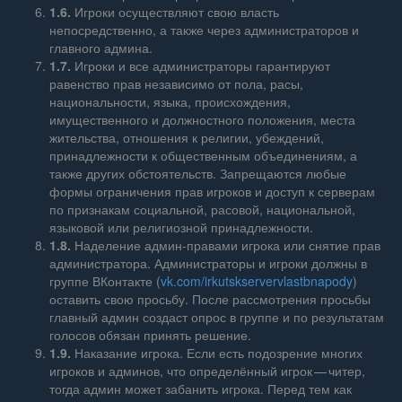
1.6.
Игроки осуществляют свою власть
непосредственно, а также через администраторов и
главного админа.
1.7.
Игроки и все администраторы гарантируют
равенство прав независимо от пола, расы,
национальности, языка, происхождения,
имущественного и должностного положения, места
жительства, отношения к религии, убеждений,
принадлежности к общественным объединениям, а
также других обстоятельств. Запрещаются любые
формы ограничения прав игроков и доступ к серверам
по признакам социальной, расовой, национальной,
языковой или религиозной принадлежности.
1.8.
Наделение админ‑правами игрока или снятие прав
администратора. Администраторы и игроки должны в
группе ВКонтакте (
vk.com/irkutskservervlastbnapody
)
оставить свою просьбу. После рассмотрения просьбы
главный админ создаст опрос в группе и по результатам
голосов обязан принять решение.
1.9.
Наказание игрока. Если есть подозрение многих
игроков и админов, что определённый игрок — читер,
тогда админ может забанить игрока. Перед тем как