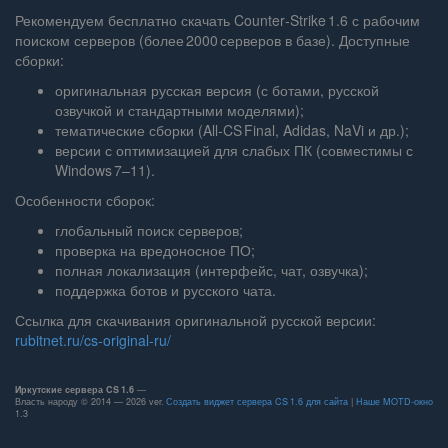
Рекомендуем бесплатно скачать Counter‑Strike 1.6 с рабочим
поиском серверов (более 2000 серверов в базе). Доступные
сборки:
оригинальная русская версия (с ботами, русской
озвучкой и стандартными моделями);
тематические сборки (All‑CS Final, Adidas, NaVi и др.);
версии с оптимизацией для слабых ПК (совместимы с
Windows 7–11).
Особенности сборок:
глобальный поиск серверов;
проверка на вредоносное ПО;
полная локализация (интерфейс, чат, озвучка);
поддержка ботов и русского чата.
Ссылка для скачивания оригинальной русской версии:
rubitnet.ru/cs‑original‑ru/
Иркутские сервера CS 1.6
—
Власть народу © 2014 — 2026 ver.
Создать виджет сервера CS 1.6 для сайта
|
Наше MOTD‑окно
1.3