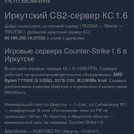
176.117.235.200:27016
Иркутский CS2‑сервер КС 1.6
Добро пожаловать на игровой сервер | RUSSIA — Siberia —
IRKUTSK |. Добавляй иркутский сервер КС2
90.188.250.14:27022
и играй с друзьями.
Игровые сервера Counter‑Strike 1.6 в
Иркутске
Встречайте игровые сервера КС 1.6 (1000 FPS). Сервера
работают на высокопроизводительном оборудовании:
AMD
Ryzen 7 7700X (5.3 GHz), 32 ГБ ОЗУ, M.2 NVMe Intel
. Сервера
расположены в центре Иркутска и подключены к каналу связи
500 Мбит/с.
Минимальный пинг по Иркутску — 1–2 мс, по Сибирскому ФО
— комфортный. В сети «Ростелеком» пинг по РФ не
превышает 100 мс. По Иркутску и Иркутской области —
минимальный пинг на серверах Counter‑Strike 1.6.
Asia/Irkutsk — RUBITNET.RU (Иркутск, 13:46:47)