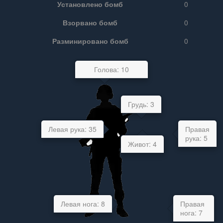
Установлено бомб
0
Взорвано бомб
0
Разминировано бомб
0
Голова: 10
Грудь: 3
Левая рука: 35
Правая
рука: 5
Живот: 4
Левая нога: 8
Правая
нога: 7