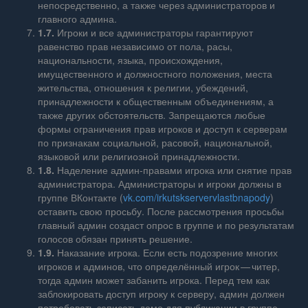
непосредственно, а также через администраторов и
главного админа.
1.7.
Игроки и все администраторы гарантируют
равенство прав независимо от пола, расы,
национальности, языка, происхождения,
имущественного и должностного положения, места
жительства, отношения к религии, убеждений,
принадлежности к общественным объединениям, а
также других обстоятельств. Запрещаются любые
формы ограничения прав игроков и доступ к серверам
по признакам социальной, расовой, национальной,
языковой или религиозной принадлежности.
1.8.
Наделение админ‑правами игрока или снятие прав
администратора. Администраторы и игроки должны в
группе ВКонтакте (
vk.com/irkutskservervlastbnapody
)
оставить свою просьбу. После рассмотрения просьбы
главный админ создаст опрос в группе и по результатам
голосов обязан принять решение.
1.9.
Наказание игрока. Если есть подозрение многих
игроков и админов, что определённый игрок — читер,
тогда админ может забанить игрока. Перед тем как
заблокировать доступ игроку к серверу, админ должен
потребовать записать демо для публикации в группе